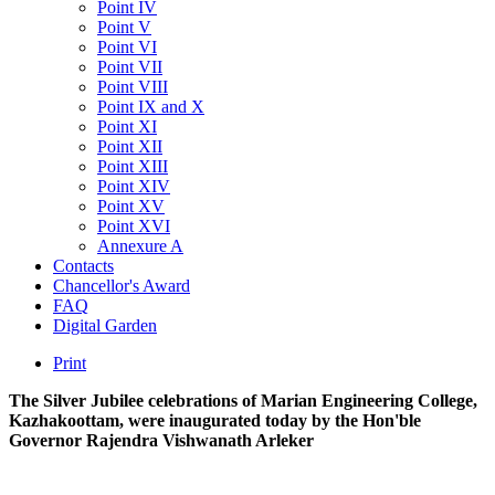
Point IV
Point V
Point VI
Point VII
Point VIII
Point IX and X
Point XI
Point XII
Point XIII
Point XIV
Point XV
Point XVI
Annexure A
Contacts
Chancellor's Award
FAQ
Digital Garden
Print
The Silver Jubilee celebrations of Marian Engineering College,
Kazhakoottam, were inaugurated today by the Hon'ble
Governor Rajendra Vishwanath Arleker