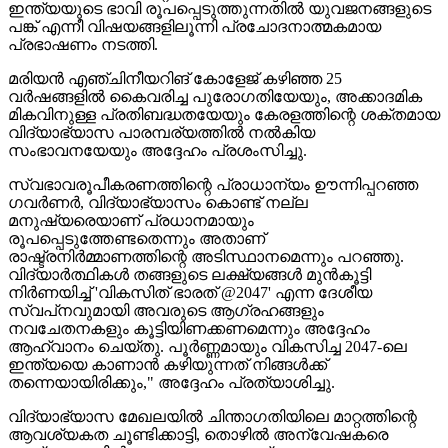
ഇന്ത്യയുടെ ഭാവി രൂപപ്പെടുത്തുന്നതിൽ യുവജനങ്ങളുടെ
പങ്ക് എന്നീ വിഷയങ്ങളിലൂന്നി പ്രചോദനാത്മകമായ
പ്രഭാഷണം നടത്തി.
മരിയൻ എഞ്ചിനീയറിങ് കോളേജ് കഴിഞ്ഞ 25
വർഷങ്ങളിൽ കൈവരിച്ച പുരോഗതിയേയും, അക്കാദമിക
മികവിനുള്ള പ്രതിബദ്ധതയേയും കേരളത്തിന്റെ ശക്തമായ
വിദ്യാഭ്യാസ പാരമ്പര്യത്തിൽ നൽകിയ
സംഭാവനയേയും അദ്ദേഹം പ്രശംസിച്ചു.
സ്വഭാവരൂപീകരണത്തിന്റെ പ്രാധാന്യം ഊന്നിപ്പറഞ്ഞ
ഗവർണർ, വിദ്യാഭ്യാസം കൊണ്ട് നല്ല
മനുഷ്യരെയാണ് പ്രധാനമായും
രൂപപ്പെടുത്തേണ്ടതെന്നും അതാണ്
രാഷ്ട്രനിർമ്മാണത്തിന്റെ അടിസ്ഥാനമെന്നും പറഞ്ഞു.
വിദ്യാർത്ഥികൾ തങ്ങളുടെ ലക്ഷ്യങ്ങൾ മുന്‍കൂട്ടി
നിർണയിച്ച് 'വികസിത് ഭാരത് @2047' എന്ന ദേശീയ
സ്വപ്‌നവുമായി അവരുടെ ആഗ്രഹങ്ങളും
നവചേതനകളും കൂട്ടിയിണക്കണമെന്നും അദ്ദേഹം
ആഹ്വാനം ചെയ്തു. പൂർണ്ണമായും വികസിച്ച 2047-ലെ
ഇന്ത്യയെ കാണാൻ കഴിയുന്നത് നിങ്ങൾക്ക്
തന്നെയായിരിക്കും," അദ്ദേഹം പ്രത്യാശിച്ചു.
വിദ്യാഭ്യാസ മേഖലയിൽ ചിന്താഗതിയിലെ മാറ്റത്തിന്റെ
ആവശ്യകത ചൂണ്ടിക്കാട്ടി, തൊഴിൽ അന്വേഷകരെ