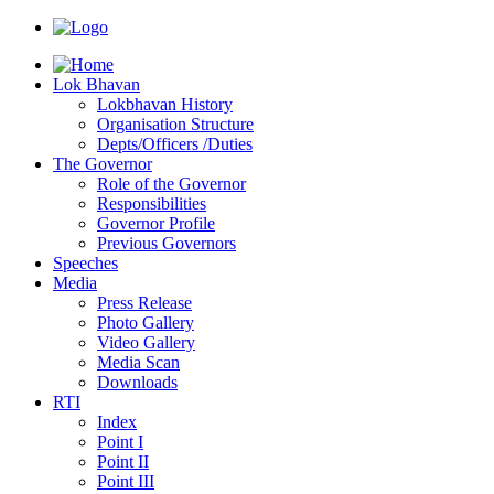
Lok Bhavan
Lokbhavan History
Organisation Structure
Depts/Officers /Duties
The Governor
Role of the Governor
Responsibilities
Governor Profile
Previous Governors
Speeches
Mediа
Press Release
Photo Gallery
Video Gallery
Media Scan
Downloads
RTI
Index
Point I
Point II
Point III