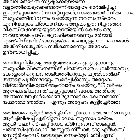
അല്ല തൊഴിൽ സൃഷ്ടാക്കളെയാണ്
വളർത്തിയെടുക്കേണ്ടതെന്ന് അദ്ദേഹം ഓര്‍മ്മിപ്പിച്ചു.
ഇൻക്യുബേഷൻ സെന്ററുകൾ, സംരംഭകത്വ വികസനം,
സമൂഹത്തിന് ഗുണം ചെയ്യുന്ന നവസംസ്‌കാരം
എന്നിവയുടെ പ്രാധാന്യം അദ്ദേഹം ഊന്നിപ്പറഞ്ഞു.
വികസിത ഇന്ത്യയുടെ യാത്രയിൽ കേരളം ഒരു
നിർണായക പങ്ക് പങ്കുവഹിക്കണമെന്നും മരിയൻ
എഞ്ചിനീയറിങ് കോളേജ് പോലെയുള്ള സ്ഥാപനങ്ങൾ
അതിന് നേതൃത്വം നൽകണമെന്നും അദ്ദേഹം
ഉദ്ബോധിപ്പിച്ചു.
വെല്ലുവിളികളെ തന്റേടത്തോടെ ഏറ്റെടുക്കാനും,
സമൂഹിക വികസനത്തിൽ പ്രതിബദ്ധത പുലർത്താനും,
കേരളത്തിന്റെയും രാജ്യത്തിന്റെയും പുരോഗതിക്ക്
തങ്ങളെ പൂര്‍ണമായും സമർപ്പിക്കാനും അദ്ദേഹം
വിദ്യാർത്ഥികളോട് ആഹ്വാനം ചെയ്തു. "25 വർഷം
ആഘോഷിക്കുന്നത് എളുപ്പമാണ്, പക്ഷേ അതിന്റെ
അന്തഃസത്ത ഉള്‍ക്കൊണ്ട് മുന്നോട്ട് പോകുന്നതാണ്
യഥാർത്ഥ ദൗത്യം," എന്നും അദ്ദേഹം കൂട്ടിച്ചേർത്തു.
മെട്രോപൊളിറ്റൻ ആർച്ച്ബിഷപ്പ് ഡോ. തോമസ് നെറ്റോ,
ആർച്ച്ബിഷപ്പ് എമിറിറ്റസ് ഡോ. സുസാപാക്യം,
ആക്സിലറി ബിഷപ്പ് ഡോ. ക്രിസ്തുദാസ് രാജപ്പൻ,
പ്രിൻസിപ്പൽ ഡോ. അബ്ദുൽ നിസാർ, ടാറ്റ എൽക്സി
സെന്റർ ഹെഡ്, ജൈറ്റെക് സെക്രട്ടറി ശ്രീ എസ്.