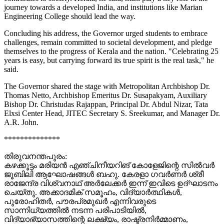
journey towards a developed India, and institutions like Marian
Engineering College should lead the way.
Concluding his address, the Governor urged students to embrace
challenges, remain committed to societal development, and pledge
themselves to the progress of Kerala and the nation. "Celebrating 25
years is easy, but carrying forward its true spirit is the real task," he
said.
The Governor shared the stage with Metropolitan Archbishop Dr.
Thomas Netto, Archbishop Emeritus Dr. Susapakyam, Auxiliary
Bishop Dr. Christudas Rajappan, Principal Dr. Abdul Nizar, Tata
Elxsi Center Head, JITEC Secretary S. Sreekumar, and Manager Dr.
A.R. John.
**************
തിരുവനന്തപുരം:
കഴക്കൂട്ടം മരിയൻ എഞ്ചിനീയറിങ് കോളേജിന്റെ സിൽവർ
ജൂബിലി ആഘോഷങ്ങൾ ബഹു. കേരളാ ഗവർണർ ശ്രീ
രാജേന്ദ്ര വിശ്വനാഥ് അർലേക്കർ ഇന്ന് ഇവിടെ ഉദ്ഘാടനം
ചെയ്തു. അക്കാദമിക് സമൂഹം, വിദ്യാർത്ഥികൾ,
പുരോഹിതർ, പൗരപ്രമുഖർ എന്നിവരുടെ
സാന്നിധ്യത്തിൽ നടന്ന പരിപാടിയിൽ,
വിദ്യാഭ്യാസത്തിന്റെ ലക്ഷ്യം, രാഷ്ട്രനിർമ്മാണം,