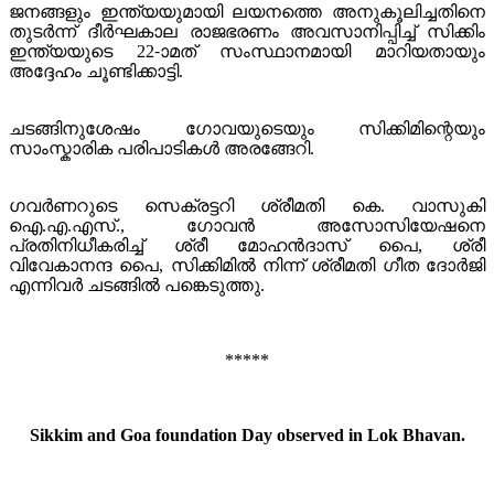
ജനങ്ങളും ഇന്ത്യയുമായി ലയനത്തെ അനുകൂലിച്ചതിനെ
തുടർന്ന് ദീർഘകാല രാജഭരണം അവസാനിപ്പിച്ച് സിക്കിം
ഇന്ത്യയുടെ 22-ാമത് സംസ്ഥാനമായി മാറിയതായും
അദ്ദേഹം ചൂണ്ടിക്കാട്ടി.
ചടങ്ങിനുശേഷം ഗോവയുടെയും സിക്കിമിന്റെയും
സാംസ്കാരിക പരിപാടികൾ അരങ്ങേറി.
ഗവർണറുടെ സെക്രട്ടറി ശ്രീമതി കെ. വാസുകി
ഐ.എ.എസ്., ഗോവൻ അസോസിയേഷനെ
പ്രതിനിധീകരിച്ച് ശ്രീ മോഹൻദാസ് പൈ, ശ്രീ
വിവേകാനന്ദ പൈ, സിക്കിമിൽ നിന്ന് ശ്രീമതി ഗീത ദോർജി
എന്നിവർ ചടങ്ങിൽ പങ്കെടുത്തു.
*****
Sikkim and Goa foundation Day observed in Lok Bhavan.