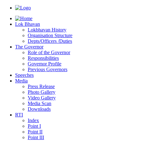
Lok Bhavan
Lokbhavan History
Organisation Structure
Depts/Officers /Duties
The Governor
Role of the Governor
Responsibilities
Governor Profile
Previous Governors
Speeches
Mediа
Press Release
Photo Gallery
Video Gallery
Media Scan
Downloads
RTI
Index
Point I
Point II
Point III