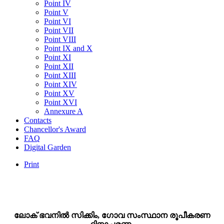
Point IV
Point V
Point VI
Point VII
Point VIII
Point IX and X
Point XI
Point XII
Point XIII
Point XIV
Point XV
Point XVI
Annexure A
Contacts
Chancellor's Award
FAQ
Digital Garden
Print
ലോക് ഭവനിൽ സിക്കിം, ഗോവ സംസ്ഥാന രൂപീകരണ